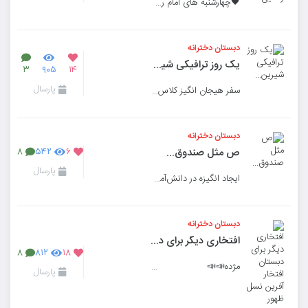
🖤چهارشنبه های امام رضایی، این بار همزمان با شهادت امام جعفر صادق علیه‌السلام ...
دبستان دخترانه
یک روز ترافیکی شیرین...
۳
۹۰۵
۱۴
پارسال
سفر هیجان انگیز کلاس اولی ها؛ به شهر ترافیک…
دبستان دخترانه
ص مثل صندوق...
۸
۵۴۲
۶
پارسال
ایجاد انگیزه در دانش‌آموزان پایه اول با صندوقچه ی شگفتی در مدرسه
دبستان دخترانه
افتخاری دیگر برای دبستان افتخار آفرین نسل ظهور
۸
۸۱۲
۱۸
مژده📣📣 مژده 📣📣 🏆🏆🏆
پارسال