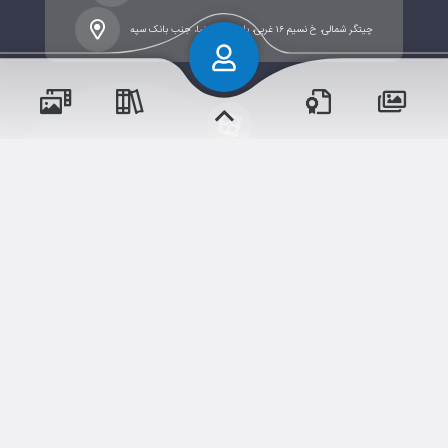
چیتگر شمالی، خ نسیم ۱۶ غربی، بلوار امام رضا، جنب بانک سپه
پسران
حقوق مؤلف و نشر برای دبستان پسرانه نسل ظهور دوره اول
دختران
محفوظ است.
برداشت و استفاده از کلیه مطالب این سایت با ذکر منبع و آدرس
صفحه مجاز می‌باشد.
شم
ابری‌
قدرت یافته از
سامانهٔ جامع
و مناسبت‌ها
و مقالات
رویدادها
آموزش‌ها
نسخه اندروید
نسخه ios
اخبار مدرسه
وبرنامه ها
دوره‌ها