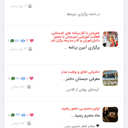
.
۱۷ روز پیش
در ادامه برگزاری دوره‌های دانش‌افزایی دبستان پسرانه نسل ظهور، این هفته نیز کلاس‌های آ
هم‌زمان با آغاز برنامه های تابستانی،
فعالیت آموزشی دبیرستان با حضور
دانش‌آموزان و کادر مدرسه برگزار شد.
۱
۵۶
۳
برگزاری آیین برنامه های تابستانی (سال جدید تحصیلی)
۲۶ روز پیش
دخترانی خلاق و ولایت مدار
معرفی دبستان دخترانه نسل ظهور
۰
۶۰
۰
۱ ماه پیش
آینده‌ای روشن از کلاس‌های امروز دبستان آغاز می‌شود؛ جایی که استعدادها شکوفا و ر
اولین محرم بی حضور رهبرم
ماه محرم رسید...
۰
۲۴
۰
۱ ماه پیش
🖤 سلام امام حسینِ من.... 🥀 *مدرسه ی ماهم سیاه پوش شد* ☑️رنگ دلتنگی دارد کوچه های اینجا