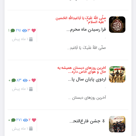
صلَّی اللهُ عَلَیکَ یَا اَبَاعَبدِاللهِ الحُسَین
“علیه السلام”
فرا رسیدن ماه محرم تسلیت باد
۱
۲۹۱
۳
.
۱ ماه پیش
صلَّی اللهُ عَلَیکَ یَا اَبَاعَبدِاللهِ الحُسَین “علیه السلام”
آخرین روزهای دبستان همیشه یه
حال و هوای خاص داره…
اردوی پایان سال پایه ششم
۰
۸۳
۰
.
۱ ماه پیش
آخرین روزهای دبستان همیشه یه حال و هوای خاص داره…
🌷 جشن فارغ‌التحصیلی بر شما دانش‌آموزان پایه ششم مبارک 🌷
۰
۲۷۱
۲
۱ ماه پیش