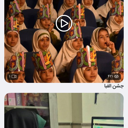
۱
۴۲۱
جشن الفبا