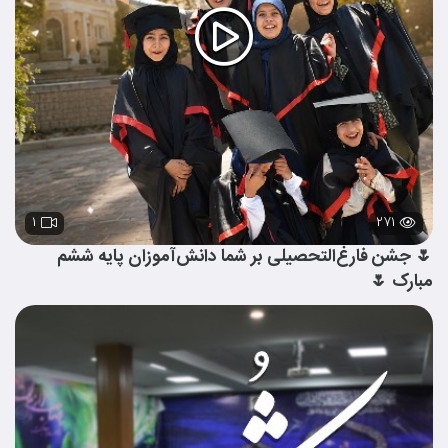
۱
۲۷۱
🌷 جشن فارغ‌التحصیلی بر شما دانش‌آموزان پایه ششم
مبارک 🌷