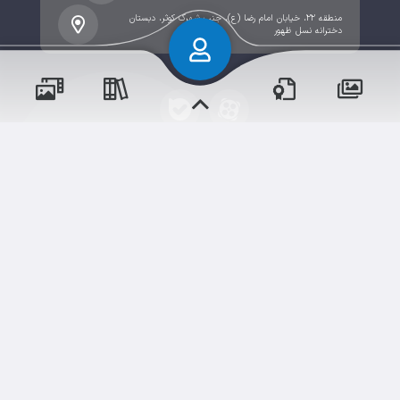
منطقه ۲۲، خیابان امام رضا (ع)، جنب شهرک کوثر، دبستان
دخترانه نسل ظهور
پسران
حقوق مؤلف و نشر برای دبستان دخترانه نسل ظهور دوره اول
دختران
محفوظ است.
برداشت و استفاده از کلیه مطالب این سایت با ذکر منبع و
آدرس صفحه مجاز می‌باشد.
سامانهٔ جامع
ابری‌
شم
قدرت یافته از
رویدادها
آموزش‌ها
و مناسبت‌ها
و مقالات
نسخه اندروید
نسخه ios
دوره‌ها
اخبار مدرسه
وبرنامه ها