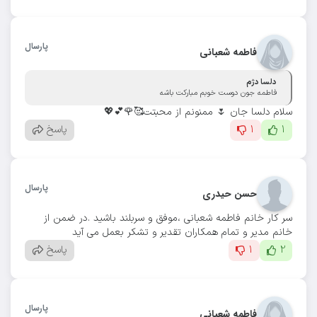
پارسال
فاطمه شعبانی
دلسا دژم
فاطمه جون دوست خوبم مبارکت باشه
سلام دلسا جان 🌷 ممنونم از محبتت🥰🌹💕💖
1
1
پاسخ
پارسال
حسن حیدری
سر کار خانم فاطمه شعبانی ،موفق و سربلند باشید .در ضمن از
خانم مدیر و تمام همکاران تقدیر و تشکر بعمل می آید
2
1
پاسخ
پارسال
فاطمه شعبانی