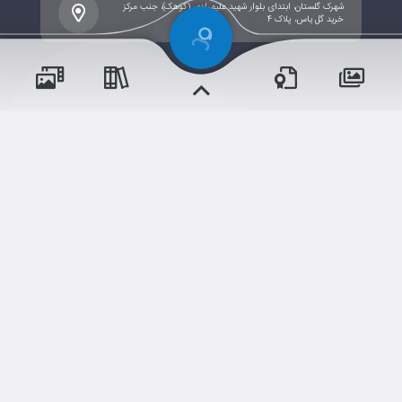
شهرک گلستان، ابتدای بلوار شهید علیمرادی (کوهک)، جنب مرکز
خرید گل یاس، پلاک ۴
پسران
حقوق مؤلف و نشر برای ستاد موسسه محفوظ است.
برداشت و استفاده از کلیه مطالب این سایت با ذکر منبع و آدرس
صفحه مجاز می‌باشد.
دختران
شم
ابری‌
قدرت یافته از
سامانهٔ جامع
نسخه اندروید
نسخه ios
و مناسبت‌ها
و مقالات
رویدادها
آموزش‌ها
اخبار مدرسه
وبرنامه ها
دوره‌ها