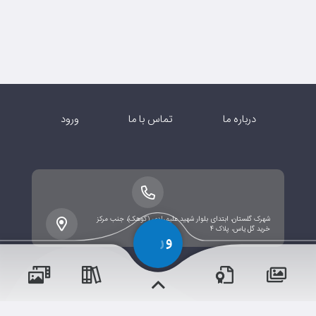
درباره ما
تماس با ما
ورود
شهرک گلستان، ابتدای بلوار شهید علیمرادی (کوهک)، جنب مرکز
خرید گل یاس، پلاک ۴
پسران