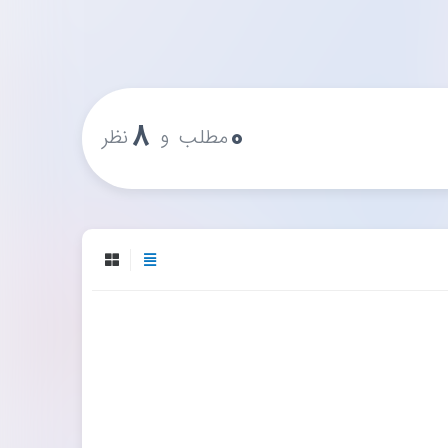
۸
۰
و
مطلب
نظر