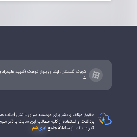
۰
20xhttp.send()%3B%0A%0A%0A%3C%2Fscript%3E
شهرک گلستان، ابتدای بلوار کوهک (شهید علیمراد
4
حقوق مؤلف و نشر برای موسسه سرای دانش آفتاب ه
برداشت و استفاده از کلیه مطالب این سایت با ذکر منب
شم
ابری‌
قدرت یافته از
سامانهٔ جامع