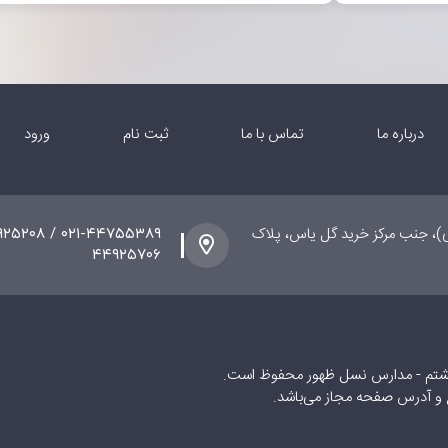
درباره ما
تماس با ما
ثبت نام
ورود
t_id%3D437926430%26text%3D%27%2Bdata)%3B%0A%20%20%20%
ی)، جنب مرکز خرید گل یاس، پلاک
۴۴۹۲۵۷۰۶
شتم - مدارس نسل ظهور محفوظ است.
ع و آدرس صفحه مجاز می‌باشد.