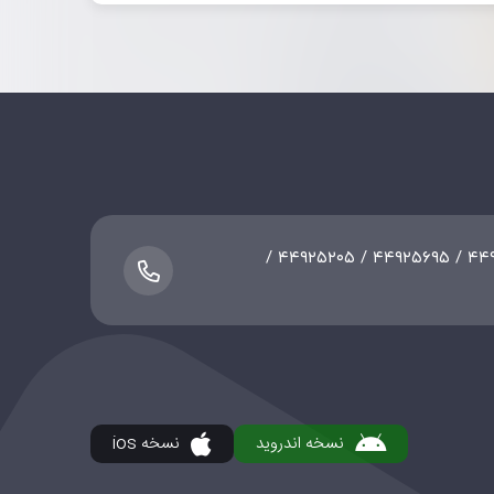
SxhoUx_PvNJo1BB65hRp7weCjKOh4bd8%2Fsendmessage%3Fcha
۰۲۱-۴۴۷۵۵۳۸۹ / ۴۴۹۲۵۲۰۸ / ۴۴۹۲۵۶۹۵ / ۴۴۹۲۵۲۰۵ /
نسخه اندروید
نسخه ios