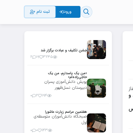
ورود
ثبت نام
ال
جشن تکلیف و عبادت برگزار شد
۲
۱۹
۳۲۴۵
«من یک پاسدارم، من یک
حاجی‌زاده‌ام»
پویش دانش‌آموزی پسران
دبیرستان نسل‌ظهور
از
 و
۰
۲
۱۹۴
اص
هفتمین مراسم زیارت عاشورا
صبحگاه دانش‌آموزان متوسطه‌ی
اول
۰
۰
۱۴۳