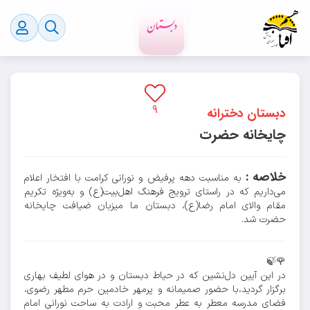
۴۲۸
پارسال
رویدادهای مدرسه
۹
دبستان دخترانه
چایخانه حضرت
خلاصه :
به مناسبت دهه‌ پرفیض و نورانی کرامت با افتخار اعلام
می‌داریم که در راستای ترویج فرهنگ اهل‌بیت(ع) و به‌ویژه تکریم
مقام والای امام رضا(ع)، دبستان ما میزبان ضیافت چایخانه
حضرت شد.
🌹🍃
در این آیین دل‌نشین که در حیاط دبستان و در هوای لطیف بهاری
برگزار گردید،با حضور صمیمانه و پرمهر خادمین حرم مطهر رضوی،
فضای مدرسه معطر به عطر محبت و ارادت به ساحت نورانی امام