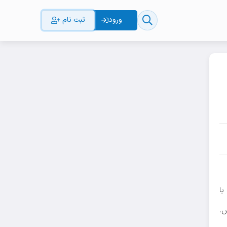
ورود
ثبت نام
ال
با
ش،