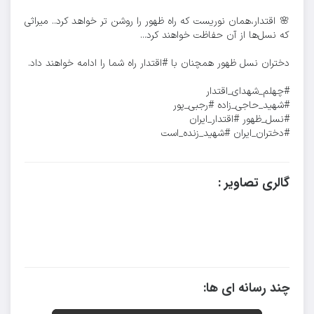
🌸 اقتدار،همان نوریست که راه ظهور را روشن تر خواهد کرد.. میراثی
که نسل‌ها از آن حفاظت خواهند کرد...
دختران نسل ظهور همچنان با #اقتدار راه شما را ادامه خواهند داد.
#چهلم_شهدای_اقتدار
#شهید_حاجی_زاده #رجبی_پور
#نسل_ظهور #اقتدار_ایران
#دختران_ایران #شهید_زنده_است
گالری تصاویر :
چند رسانه ای ها: