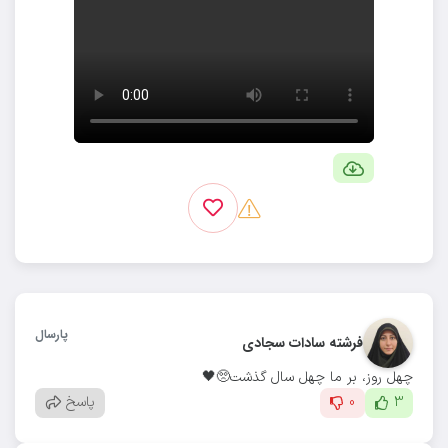
پارسال
فرشته سادات سجادی
چهل روز، بر ما چهل سال گذشت🥺🖤
3
0
پاسخ