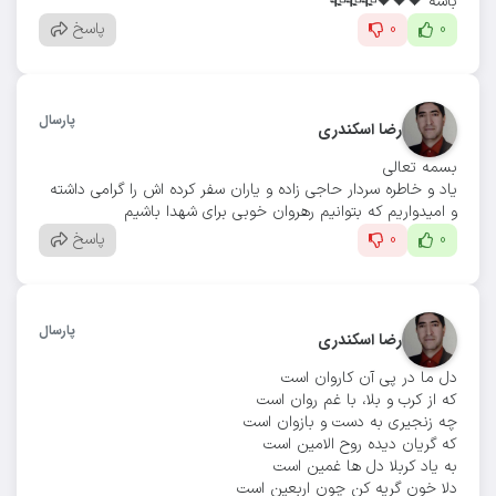
باشه 🖤🖤🖤🥀🥀🥀
0
0
پاسخ
پارسال
رضا اسکندری
بسمه تعالی
یاد و خاطره سردار حاجی زاده و یاران سفر کرده اش را گرامی داشته
و امیدواریم که بتوانیم رهروان خوبی برای شهدا باشیم
0
0
پاسخ
پارسال
رضا اسکندری
دل ما در پی آن کاروان است
که از کرب و بلا، با غم روان است
چه زنجیری به دست و بازوان است
که گریان دیده روح الامین است
به یاد کربلا دل ها غمین است
دلا خون گریه کن چون اربعین است