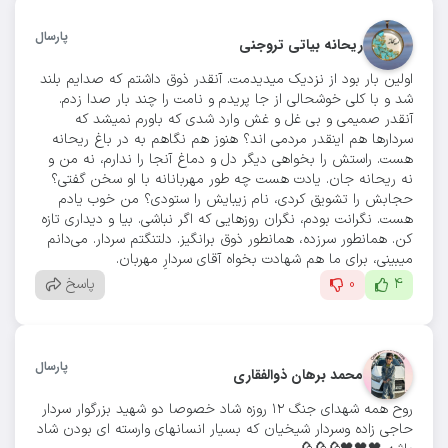
پارسال
ریحانه بیاتی تروجنی
اولین بار بود از نزدیک میدیدمت. آنقدر ذوق داشتم که صدایم بلند
شد و با کلی خوشحالی از جا پریدم و نامت را چند بار صدا زدم.
آنقدر صمیمی و بی غل و غش وارد شدی که باورم نمیشد که
سردارها هم اینقدر مردمی اند؟ هنوز هم نگاهم به در باغ ریحانه
هست. راستش را بخواهی دیگر دل و دماغ آنجا را ندارم، نه من و
نه ریحانه جان. یادت هست چه طور مهربانانه با او سخن گفتی؟
حجابش را تشویق کردی، نام زیبایش را ستودی؟ من خوب یادم
هست. نگرانت بودم، نگران روزهایی که اگر نباشی. بیا و دیداری تازه
کن. همانطور سرزده، همانطور ذوق برانگیز. دلتنگتم سردار. می‌دانم
میبینی، برای ما هم شهادت بخواه آقای سردارِ مهربان.
4
0
پاسخ
پارسال
محمد برهان ذوالفقاری
روح همه شهداي جنگ ١٢ روزه شاد خصوصا دو شهيد بزرگوار سردار
حاجي زاده وسردار شيخيان كه بسيار انسانهاي وارسته اي بودن شاد