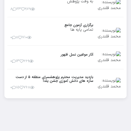
به وقت پژوهش
۸
۲۳
۹۷۹
برگزاری آزمون جامع
تمامی پایه ها
۰
۸
۷۱۰
آثار مولفین نسل ظهور
۰
۱۳
۶۶۹
بازدید مدیریت محترم پژوهشسرای منطقه ۵ از دست
سازه های دانش آموزی جشن یلدا
۰
۱۵
۷۶۸