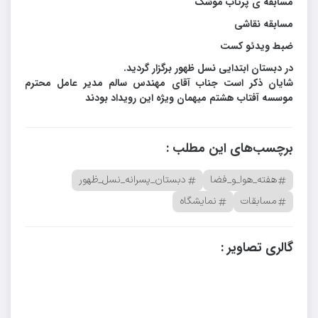
مسابقه ی پرتاب موشک
مسابقه نقاشی
ضبط ویدئو کست
در دبستان ابتدایی نسل ظهور برگزار گردید.
شایان ذکر است جناب آقای مهندس سالم مدیر عامل محترم
موسسه آفتاب هشتم میهمان ویژه این رویداد بودند
برچسب‌های این مطلب :
هفته_هوا_و_فضا
دبستان_پسرانه_نسل_ظهور
مسابقات
نمایشگاه
گالری تصاویر :