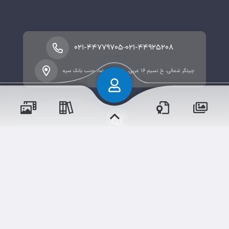
-
۰۲۱-۴۴۷۷۹۷۰۵
۰۲۱-۴۴۹۲۵۲۰۸
چیتگر شمالی، خ نسیم ۱۶ غربی، بلوار امام رضا، جنب بانک سپه
پسران
حقوق مؤلف و نشر برای دبستان پسرانه نسل ظهور دوره اول
دختران
محفوظ است.
برداشت و استفاده از کلیه مطالب این سایت با ذکر منبع و
آدرس صفحه مجاز می‌باشد.
سامانهٔ جامع
ابری‌
شم
قدرت یافته از